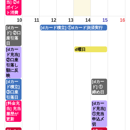
3rd
5th
7th
曜
当] ②d
2026
2026
2026
日,
ポイン
8
ト消費
月
10
11
12
13
14
15
16
3rd
月
水
[dカー
[dカード積立] ①dカード決済実行
2026
曜
曜
ド] ②口
日,
日,
座引落
8
8
日
月
月
月
金
[dカー
d曜日
10th
12th
曜
曜
ド充当]
2026
2026
日,
日,
②口座
8
8
引落し
月
月
額に反
10th
14th
映
2026
2026
月
土
[dカー
[dカー
曜
曜
ド積立]
ド] ①
日,
日,
③口座
締め日
8
8
引落日
月
月
月
土
[料金充
[dカー
10th
15th
曜
曜
当] 充当
ド充当]
2026
2026
日,
日,
履歴が
①充当
8
8
更新
申込〆
月
月
切
10th
15th
月
土