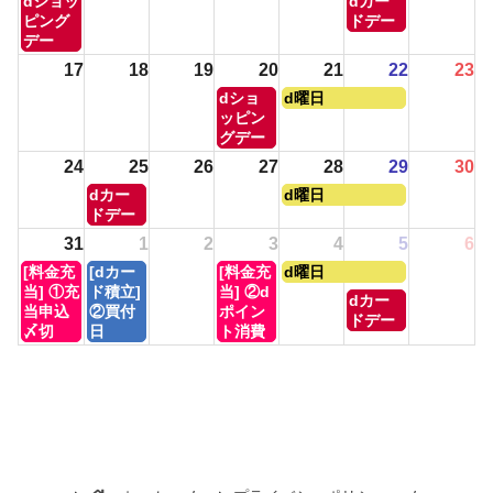
dショッ
dカー
2026
2026
曜
曜
ピング
ドデー
日,
日,
デー
8
8
17
18
19
20
21
22
23
月
月
木
金
dショ
d曜日
10th
15th
曜
曜
ッピン
2026
2026
日,
日,
グデー
8
8
24
25
26
27
28
29
30
月
月
火
金
dカー
d曜日
20th
21st
曜
曜
ドデー
2026
2026
日,
日,
31
1
2
3
4
5
6
8
8
月
火
木
金
[料金充
[dカー
[料金充
d曜日
月
月
曜
曜
曜
曜
当] ①充
ド積立]
当] ②d
25th
28th
土
dカー
日,
日,
日,
日,
当申込
②買付
ポイン
2026
2026
曜
ドデー
8
9
9
9
〆切
日
ト消費
日,
月
月
月
月
9
31st
1st
3rd
4th
月
2026
2026
2026
2026
5th
2026