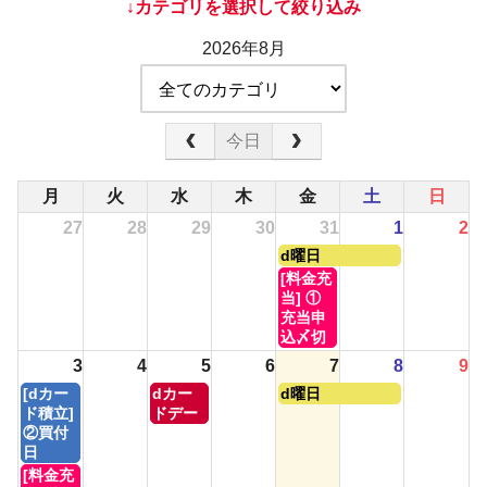
↓カテゴリを選択して絞り込み
2026年8月
今日
月
火
水
木
金
土
日
27
28
29
30
31
1
2
金
d曜日
曜
金
[料金充
日,
曜
当] ①
7
日,
充当申
月
7
込〆切
31st
月
3
4
5
6
7
8
9
2026
31st
月
水
金
[dカー
dカー
d曜日
2026
曜
曜
曜
ド積立]
ドデー
日,
日,
日,
②買付
8
8
8
日
月
月
月
月
[料金充