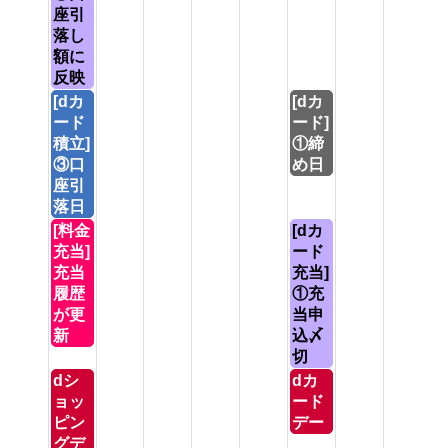
月
月
座引
10th
14th
落し
2026
2026
額に
反映
月
土
[dカ
[dカ
曜
曜
ード
ード]
日,
日,
積立]
①締
8
8
③口
め日
月
月
座引
10th
15th
落日
2026
2026
月
土
[料金
[dカ
曜
曜
充当]
ード
日,
日,
充当
充当]
8
8
履歴
①充
月
月
が更
当申
10th
15th
新
込〆
2026
2026
切
月
土
dシ
dカ
曜
曜
ョッ
ード
日,
日,
ピン
デー
8
8
グデ