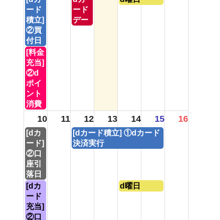
曜
曜
曜
ード
ード
日,
日,
日,
積立]
デー
8
8
8
②買
月
月
月
付日
3rd
5th
7th
月
[料金
2026
2026
2026
曜
充当]
日,
②d
8
ポイ
月
ント
3rd
消費
2026
10
11
12
13
14
15
16
月
水
[dカ
[dカード積立] ①dカード
曜
曜
ード]
決済実行
日,
日,
②口
8
8
座引
月
月
落日
10th
12th
月
金
[dカ
d曜日
2026
2026
曜
曜
ード
日,
日,
充当]
8
8
②口