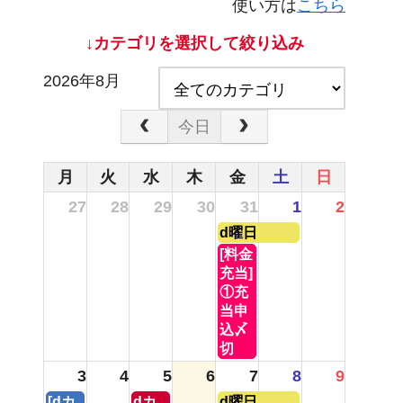
使い方は
こちら
↓カテゴリを選択して絞り込み
2026年8月
今日
月
火
水
木
金
土
日
27
28
29
30
31
1
2
金
d曜日
曜
金
[料金
日,
曜
充当]
7
日,
①充
月
7
当申
31st
月
込〆
2026
31st
切
2026
3
4
5
6
7
8
9
月
水
金
[dカ
dカ
d曜日