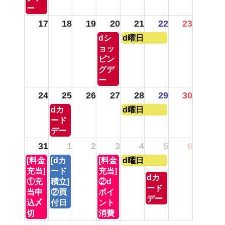
月
月
ー
10th
15th
17
18
19
20
21
22
23
2026
2026
木
金
dシ
d曜日
曜
曜
ョッ
日,
日,
ピン
8
8
グデ
月
月
ー
20th
21st
24
25
26
27
28
29
30
2026
2026
火
金
dカ
d曜日
曜
曜
ード
日,
日,
デー
8
8
31
1
2
3
4
5
6
月
月
月
火
木
金
[料金
[dカ
[料金
d曜日
25th
28th
曜
曜
曜
曜
充当]
ード
充当]
2026
2026
土
dカ
日,
日,
日,
日,
①充
積立]
②d
曜
ード
8
9
9
9
当申
②買
ポイ
日,
デー
月
月
月
月
込〆
付日
ント
9
31st
1st
3rd
4th
切
消費
月
2026
2026
2026
2026