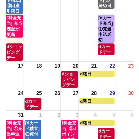
ド積立]
ド] ①
日,
日,
③口座
締め日
8
8
引落日
月
月
月
土
[料金充
[dカー
10th
15th
曜
曜
当] 充当
ド充当]
2026
2026
日,
日,
履歴が
①充当
8
8
更新
申込〆
月
月
切
10th
15th
月
土
dショッ
dカー
2026
2026
曜
曜
ピング
ドデー
日,
日,
デー
8
8
17
18
19
20
21
22
23
月
月
木
金
dショ
d曜日
10th
15th
曜
曜
ッピン
2026
2026
日,
日,
グデー
8
8
24
25
26
27
28
29
30
月
月
火
金
dカー
d曜日
20th
21st
曜
曜
ドデー
2026
2026
日,
日,
31
1
2
3
4
5
6
8
8
月
火
木
金
[料金充
[dカー
[料金充
d曜日
月
月
曜
曜
曜
曜
当] ①充
ド積立]
当] ②d
25th
28th
土
dカー
日,
日,
日,
日,
当申込
②買付
ポイン
2026
2026
曜
ドデー