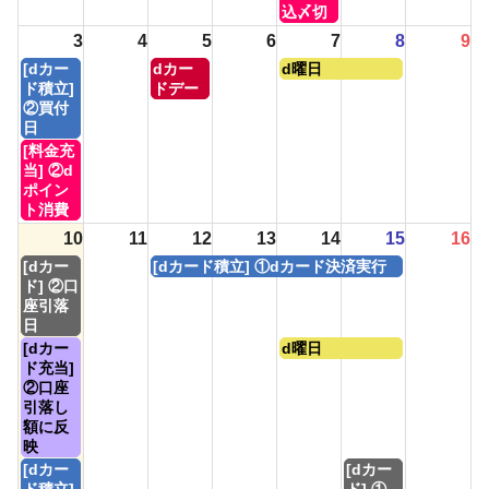
月
7
込〆切
31st
月
3
4
5
6
7
8
9
2026
31st
月
水
金
[dカー
dカー
d曜日
2026
曜
曜
曜
ド積立]
ドデー
日,
日,
日,
②買付
8
8
8
日
月
月
月
月
[料金充
3rd
5th
7th
曜
当] ②d
2026
2026
2026
日,
ポイン
8
ト消費
月
10
11
12
13
14
15
16
3rd
月
水
[dカー
[dカード積立] ①dカード決済実行
2026
曜
曜
ド] ②口
日,
日,
座引落
8
8
日
月
月
月
金
[dカー
d曜日
10th
12th
曜
曜
ド充当]
2026
2026
日,
日,
②口座
8
8
引落し
月
月
額に反
10th
14th
映
2026
2026
月
土
[dカー
[dカー
曜
曜