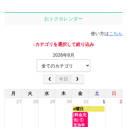
おトクカレンダー
使い方は
こちら
↓カテゴリを選択して絞り込み
2026年8月
今日
月
火
水
木
金
土
日
27
28
29
30
31
1
2
金
d曜日
曜
金
[料金充
日,
曜
当] ①
7
日,
充当申